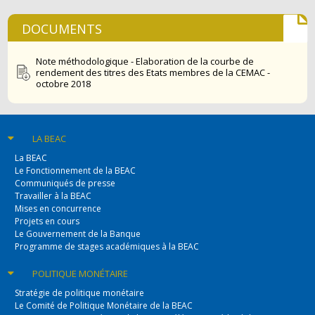
DOCUMENTS
Note méthodologique - Elaboration de la courbe de
rendement des titres des Etats membres de la CEMAC -
octobre 2018
LA BEAC
La BEAC
Le Fonctionnement de la BEAC
Communiqués de presse
Travailler à la BEAC
Mises en concurrence
Projets en cours
Le Gouvernement de la Banque
Programme de stages académiques à la BEAC
POLITIQUE
MONÉTAIRE
Stratégie de politique monétaire
Le Comité de Politique Monétaire de la BEAC