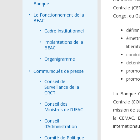
Banque
Centrale (CE
Le Fonctionnement de la
Congo, du Ga
BEAC
défini
Cadre Institutionnel
émettr
Implantations de la
libéra
BEAC
condui
Organigramme
déteni
promou
Communiqués de presse
promouv
Conseil de
Surveillance de la
CRCT
La Banque Ce
Centrale (CO
Conseil des
Ministres de l’UEAC
mission de su
la CEMAC. El
Conseil
internationau
d’Administration
Comité de Politique