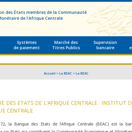
sion des États membres de la Communauté
onétaire de l’Afrique Centrale
Systèmes
Marché des
Supervision
de paiement
Titres Publics
bancaire
e
Accueil
>
La BEAC
>
La BEAC
E DES ETATS DE L’AFRIQUE CENTRALE : INSTITUT D
UE CENTRALE
72, la Banque des Etats de l’Afrique Centrale (BEAC) est la ban
six Etats qui constituent la Communauté Economique et Monétaire