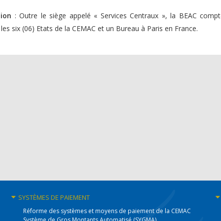
ion
: Outre le siège appelé « Services Centraux », la BEAC comp
 les six (06) Etats de la CEMAC et un Bureau à Paris en France.
SYSTÈMES
DE PAIEMENT
Réforme des systèmes et moyens de paiement de la CEMAC
Système de Gros Montants Automatisé (SYGMA)