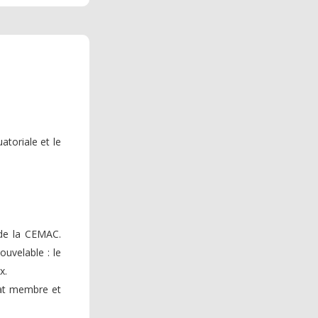
atoriale et le
de la CEMAC.
uvelable : le
x.
tat membre et