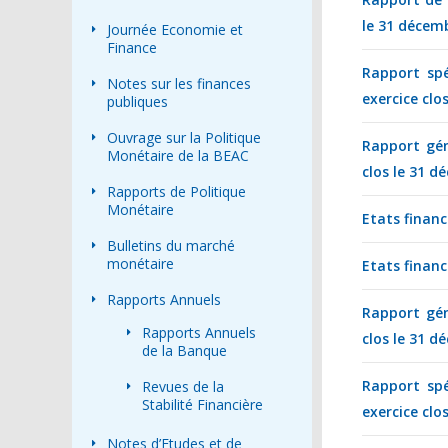
le 31 décem
Journée Economie et
Finance
Rapport spé
Notes sur les finances
exercice clo
publiques
Ouvrage sur la Politique
Rapport gén
Monétaire de la BEAC
clos le 31 d
Rapports de Politique
Monétaire
Etats finan
Bulletins du marché
monétaire
Etats finan
Rapports Annuels
Rapport gén
Rapports Annuels
clos le 31 d
de la Banque
Rapport spé
Revues de la
Stabilité Financière
exercice clo
Notes d’Etudes et de