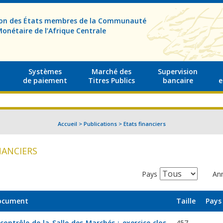
sion des États membres de la Communauté
onétaire de l’Afrique Centrale
Systèmes
Marché des
Supervision
de paiement
Titres Publics
bancaire
e
Accueil
>
Publications
>
Etats financiers
NANCIERS
Pays
An
document
Taille
Pays
ontrôle de la Salle des Marchés : exercice clos
457