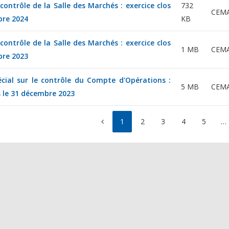
ontrôle de la Salle des Marchés : exercice clos
732
CEM
bre 2024
KB
ontrôle de la Salle des Marchés : exercice clos
1 MB
CEM
bre 2023
cial sur le contrôle du Compte d'Opérations :
5 MB
CEM
s le 31 décembre 2023
1
2
3
4
5
…