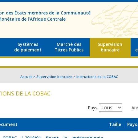
sion des États membres de la Communauté
onétaire de l’Afrique Centrale
Systèmes
Marché des
Supervision
de paiement
Titres Publics
bancaire
e
Accueil
>
Supervision bancaire
>
Instructions de la COBAC
IONS DE LA COBAC
Pays
An
document
Taille
Pays
n COBAC l-2018/01 fixant la méthodologie