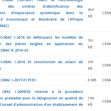
ion des critères d'identification des
454
ments d'importance systémique dans la
CEM
KB
é Economique et Monétaire de l'Afrique
EMAC)
 COBAC I-2016 02 définissant les modèles de
701
on des pièces exigées en application du
CEM
KB
COBAC R-2016-02
n COBAC I-2016 01 constitution du volant de
341
CEM
n
KB
 COBAC I-2015 01 PCEC
6 MB
CEM
n CBAC I-2009/02 relative à la procédure
on préalable pour la désignation en qualité de
144
CEM
onseil d'administration d'un établissement de
KB