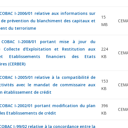
 COBAC I-2006/01 relative aux informations sur
15
if de prévention du blanchiment des capitaux et
CEM
MB
ent du terrorisme
n COBAC I-2008/01 portant mise à jour du
 Collecte d'Exploitation et Restitution aux
224
CEM
t Etablissements financiers des Etats
KB
res (CERBER)
 COBAC I-2005/01 relative à la compatibilité de
153
activités avec le mandat de commissaire aux
CEM
KB
n établissement de crédit
 COBAC I-2002/01 portant modification du plan
396
CEM
es Etablissements de crédit
KB
COBAC I-99/02 relative à la concordance entre la