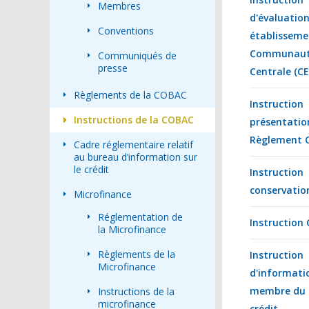
Membres
d'évaluat
Conventions
établisse
Communaut
Communiqués de
presse
Centrale (C
Règlements de la COBAC
Instruction
Instructions de la COBAC
présentati
Règlement 
Cadre réglementaire relatif
au bureau d’information sur
le crédit
Instructio
conservatio
Microfinance
Réglementation de
Instruction
la Microfinance
Règlements de la
Instructio
Microfinance
d'informati
membre du C
Instructions de la
microfinance
crédit