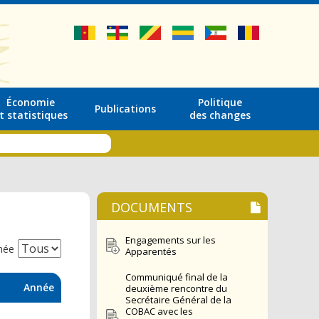
Économie
Politique
Publications
t statistiques
des changes
DOCUMENTS
Engagements sur les
née
Apparentés
Communiqué final de la
Année
deuxième rencontre du
Secrétaire Général de la
COBAC avec les