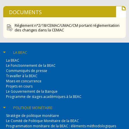
DOCUMENTS
Réglement n°2/18/CEMAC/UMAC/CM portant réglementation
des changes dans la CEMAC
LA BEAC
La BEAC
Le Fonctionnement de la BEAC
Communiqués de presse
Travailler à la BEAC
Mises en concurrence
Projets en cours
Le Gouvernement de la Banque
Programme de stages académiques à la BEAC
POLITIQUE
MONÉTAIRE
Stratégie de politique monétaire
Le Comité de Politique Monétaire de la BEAC
Programmation monétaire de la BEAC : éléments méthodologiques