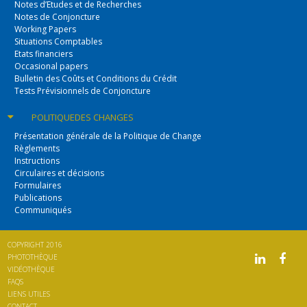
Notes d’Etudes et de Recherches
Notes de Conjoncture
Working Papers
Situations Comptables
Etats financiers
Occasional papers
Bulletin des Coûts et Conditions du Crédit
Tests Prévisionnels de Conjoncture
POLITIQUE
DES CHANGES
Présentation générale de la Politique de Change
Règlements
Instructions
Circulaires et décisions
Formulaires
Publications
Communiqués
COPYRIGHT 2016
PHOTOTHÈQUE
VIDÉOTHÈQUE
FAQS
LIENS UTILES
CONTACT