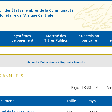
sion des États membres de la Communauté
onétaire de l’Afrique Centrale
Systèmes
Marché des
Supervision
de paiement
Titres Publics
bancaire
e
Accueil
>
Publications
>
Rapports Annuels
S ANNUELS
Pays
An
document
Taille
Pays
uel de la BEAC 2022
7 MB
CEMAC