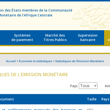
sion des États membres de la Communauté
onétaire de l’Afrique Centrale
Systèmes
Marché des
Supervision
de paiement
Titres Publics
bancaire
e
Accueil
>
Économie et statistiques
>
Statistiques de l’Emission Monétaire
QUES DE L’EMISSION MONÉTAIRE
Pays
An
document
Taille
Pays
 et prélèvements mensuels des banques et
102