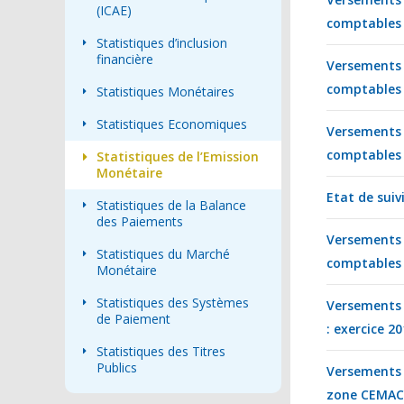
(ICAE)
comptables p
Statistiques d’inclusion
financière
Versements
comptables p
Statistiques Monétaires
Statistiques Economiques
Versements
comptables p
Statistiques de l’Emission
Monétaire
Etat de suivi
Statistiques de la Balance
des Paiements
Versements
Statistiques du Marché
comptables p
Monétaire
Statistiques des Systèmes
Versements 
de Paiement
: exercice 2
Statistiques des Titres
Publics
Versements 
zone CEMAC 