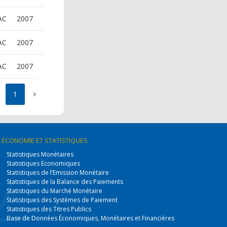
AC
2007
AC
2007
AC
2007
1
ÉCONOMIE
ET STATISTIQUES
Statistiques Monétaires
Statistiques Economiques
Statistiques de l’Emission Monétaire
Statistiques de la Balance des Paiements
Statistiques du Marché Monétaire
Statistiques des Systèmes de Paiement
Statistiques des Titres Publics
Base de Données Économiques, Monétaires et Financières