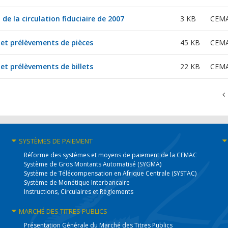
 de la circulation fiduciaire de 2007
3 KB
CEM
et prélèvements de pièces
45 KB
CEM
et prélèvements de billets
22 KB
CEM
SYSTÈMES
DE PAIEMENT
Réforme des systèmes et moyens de paiement de la CEMAC
Système de Gros Montants Automatisé (SYGMA)
Système de Télécompensation en Afrique Centrale (SYSTAC)
Système de Monétique Interbancaire
Instructions, Circulaires et Règlements
MARCHÉ DES
TITRES PUBLICS
Présentation Générale du Marché des Titres Publics