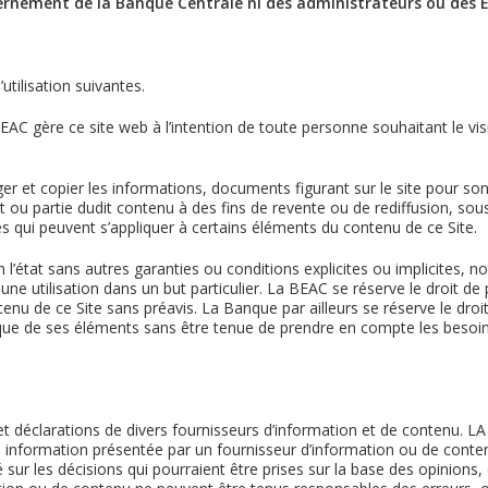
ernement de la Banque Centrale ni des administrateurs ou des Et
utilisation suivantes.
AC gère ce site web à l’intention de toute personne souhaitant le visit
rger et copier les informations, documents figurant sur le site pour 
tout ou partie dudit contenu à des fins de revente ou de rediffusion, 
ves qui peuvent s’appliquer à certains éléments du contenu de ce Site.
n l’état sans autres garanties ou conditions explicites ou implicites, 
une utilisation dans un but particulier. La BEAC se réserve le droit de
tenu de ce Site sans préavis. La Banque par ailleurs se réserve le droit
que de ses éléments sans être tenue de prendre en compte les besoins de
et déclarations de divers fournisseurs d’information et de contenu. LA 
utre information présentée par un fournisseur d’information ou de conte
 sur les décisions qui pourraient être prises sur la base des opinions,