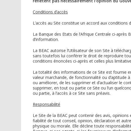
reflètent pas nécessairement l’opinion du Gouv
Conditions d’accès
L’accès au Site constitue un accord aux conditions d’
La Banque des Etats de l’Afrique Centrale ci-après BE
d’information.
La BEAC autorise l’Utilisateur de son Site à télécha
sans toutefois lui conférer le droit de reproduire 
conditions énoncées ci-après et celles plus limitati
La totalité des informations de ce Site est fournie e
valeur marchande, de fonctionnalité ou d’aptitude à 
ou améliorer, de les supprimer et d’actualiser le con
supprimer, en tout ou partie ce Site ou l’un quelcon
ou partie, à l’accès à ce Site sans préavis.
Responsabilité
Le Site de la BEAC peut contenir des avis, opinions 
fiabilité de tout conseil, opinion, déclaration et a
physique ou morale. Elle décline toute responsabilité