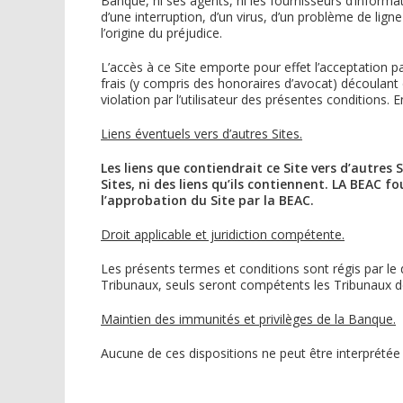
Banque, ni ses agents, ni les fournisseurs d’infor
d’une interruption, d’un virus, d’un problème de li
l’origine du préjudice.
L’accès à ce Site emporte pour effet l’acceptation p
frais (y compris des honoraires d’avocat) découlant de
violation par l’utilisateur des présentes conditions. E
Liens éventuels vers d’autres Sites.
Les liens que contiendrait ce Site vers d’autres
Sites, ni des liens qu’ils contiennent. LA BEAC 
l’approbation du Site par la BEAC.
Droit applicable et juridiction compétente.
Les présents termes et conditions sont régis par le d
Tribunaux, seuls seront compétents les Tribunaux
Maintien des immunités et privilèges de la Banque.
Aucune de ces dispositions ne peut être interprétée 