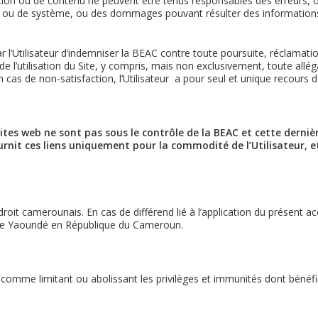
mation ou de contenu ne peuvent être tenus responsables des erreurs,
gne ou de système, ou des dommages pouvant résulter des informations d
ar l’Utilisateur d’indemniser la BEAC contre toute poursuite, réclamat
 l’utilisation du Site, y compris, mais non exclusivement, toute allégati
n cas de non-satisfaction, l’Utilisateur a pour seul et unique recours de 
 Sites web ne sont pas sous le contrôle de la BEAC et cette derni
fournit ces liens uniquement pour la commodité de l’Utilisateur, 
roit camerounais. En cas de différend lié à l’application du présent a
 de Yaoundé en République du Cameroun.
comme limitant ou abolissant les privilèges et immunités dont bénéfici