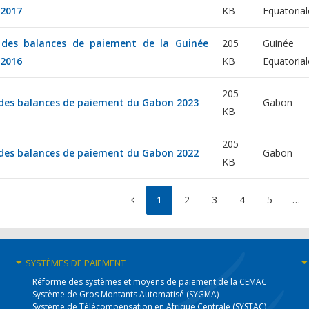
 2017
KB
Equatorial
e des balances de paiement de la Guinée
205
Guinée
 2016
KB
Equatorial
205
 des balances de paiement du Gabon 2023
Gabon
KB
205
 des balances de paiement du Gabon 2022
Gabon
KB
1
2
3
4
5
…
SYSTÈMES
DE PAIEMENT
Réforme des systèmes et moyens de paiement de la CEMAC
Système de Gros Montants Automatisé (SYGMA)
Système de Télécompensation en Afrique Centrale (SYSTAC)