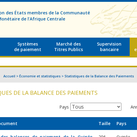
sion des États membres de la Communauté
onétaire de l’Afrique Centrale
Systèmes
Marché des
Supervision
de paiement
Titres Publics
bancaire
e
Accueil
>
Économie et statistiques
>
Statistiques de la Balance des Paiements
QUES DE LA BALANCE DES PAIEMENTS
Pays
An
document
Taille
Pays
e des balances de paiement de la Guinée
206
Guinée