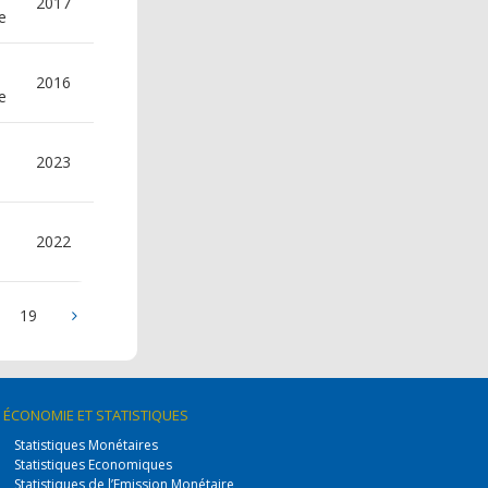
2017
e
2016
e
2023
2022
19
ÉCONOMIE
ET STATISTIQUES
Statistiques Monétaires
Statistiques Economiques
Statistiques de l’Emission Monétaire