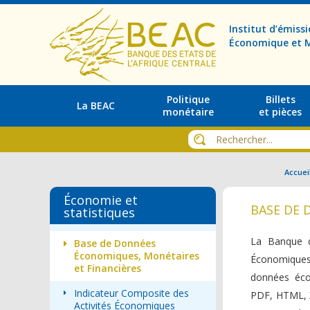
Institut d’émis
Économique et M
Politique
Billets
La BEAC
monétaire
et pièces
Accuei
Économie et
BASE DE 
statistiques
La Banque d
Base de Données
Économiques, Monétaires
Économiques
et Financières
données éco
Indicateur Composite des
PDF, HTML, XL
Activités Économiques