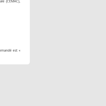
ale (CEMAC),
ommandé est «