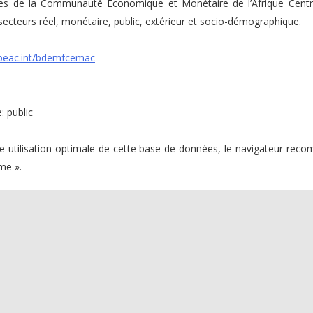
s de la Communauté Économique et Monétaire de l’Afrique Centr
secteurs réel, monétaire, public, extérieur et socio-démographique.
beac.int/bdemfcemac
: public
e utilisation optimale de cette base de données, le navigateur rec
me ».