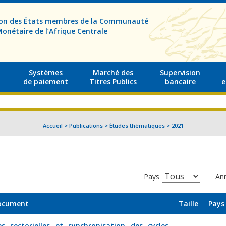
sion des États membres de la Communauté
onétaire de l’Afrique Centrale
Systèmes
Marché des
Supervision
de paiement
Titres Publics
bancaire
e
Accueil
>
Publications
>
Études thématiques
>
2021
Pays
An
document
Taille
Pays
s sectorielles et synchronisation des cycles