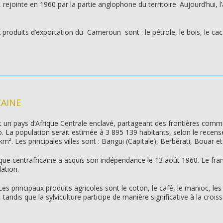
jointe en 1960 par la partie anglophone du territoire. Aujourd’hui, l’a
 produits d’exportation du Cameroun sont : le pétrole, le bois, le cac
CAINE
t un pays d’Afrique Centrale enclavé, partageant des frontières com
La population serait estimée à 3 895 139 habitants, selon le recense
². Les principales villes sont : Bangui (Capitale), Berbérati, Bouar et
que centrafricaine a acquis son indépendance le 13 août 1960. Le franç
ation.
es principaux produits agricoles sont le coton, le café, le manioc, les 
tandis que la sylviculture participe de manière significative à la crois