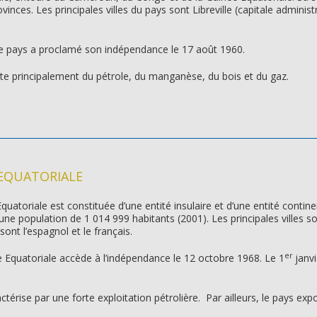
vinces. Les principales villes du pays sont Libreville (capitale adminis
, le pays a proclamé son indépendance le 17 août 1960.
te principalement du pétrole, du manganèse, du bois et du gaz.
 EQUATORIALE
Equatoriale est constituée d’une entité insulaire et d’une entité conti
une population de 1 014 999 habitants (2001). Les principales villes so
ont l’espagnol et le français.
er
 Equatoriale accède à l’indépendance le 12 octobre 1968. Le 1
janvi
érise par une forte exploitation pétrolière. Par ailleurs, le pays exp