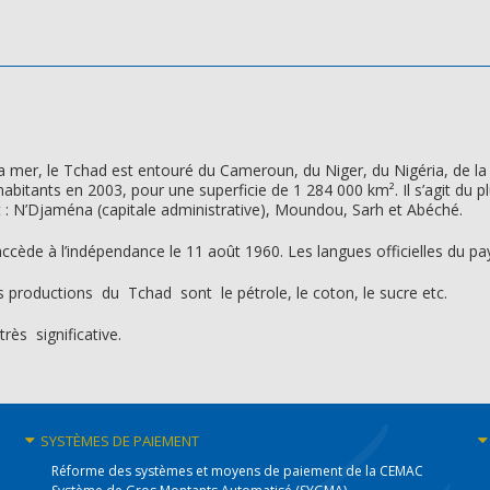
la mer, le Tchad est entouré du Cameroun, du Niger, du Nigéria, de la 
abitants en 2003, pour une superficie de 1 284 000 km². Il s’agit du p
ont : N’Djaména (capitale administrative), Moundou, Sarh et Abéché.
ccède à l’indépendance le 11 août 1960. Les langues officielles du pays
es productions du Tchad sont le pétrole, le coton, le sucre etc.
très significative.
SYSTÈMES
DE PAIEMENT
Réforme des systèmes et moyens de paiement de la CEMAC