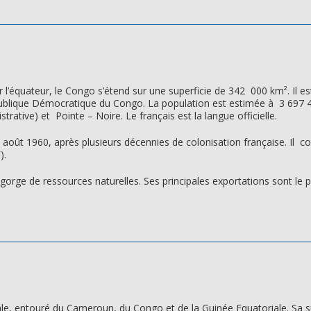
ar l’équateur, le Congo s’étend sur une superficie de 342 000 km². Il 
ublique Démocratique du Congo. La population est estimée à 3 697 487 
strative) et Pointe – Noire. Le français est la langue officielle.
août 1960, après plusieurs décennies de colonisation française. Il conv
).
egorge de ressources naturelles. Ses principales exportations sont le pé
ale, entouré du Cameroun, du Congo et de la Guinée Equatoriale. Sa s