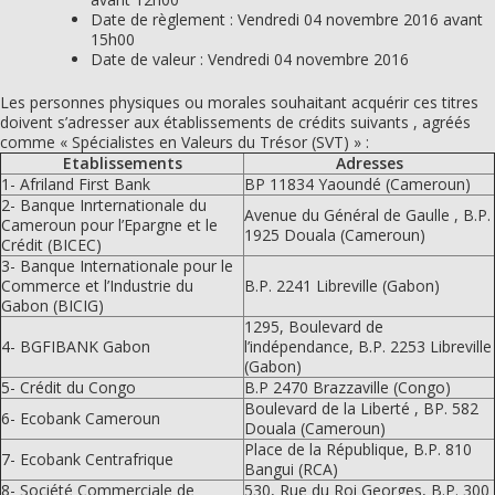
Date de règlement : Vendredi 04 novembre 2016 avant
15h00
Date de valeur : Vendredi 04 novembre 2016
Les personnes physiques ou morales souhaitant acquérir ces titres
doivent s’adresser aux établissements de crédits suivants , agréés
comme « Spécialistes en Valeurs du Trésor (SVT) » :
Etablissements
Adresses
1- Afriland First Bank
BP 11834 Yaoundé (Cameroun)
2- Banque Inrternationale du
Avenue du Général de Gaulle , B.P.
Cameroun pour l’Epargne et le
1925 Douala (Cameroun)
Crédit (BICEC)
3- Banque Internationale pour le
Commerce et l’Industrie du
B.P. 2241 Libreville (Gabon)
Gabon (BICIG)
1295, Boulevard de
4- BGFIBANK Gabon
l’indépendance, B.P. 2253 Libreville
(Gabon)
5- Crédit du Congo
B.P 2470 Brazzaville (Congo)
Boulevard de la Liberté , BP. 582
6- Ecobank Cameroun
Douala (Cameroun)
Place de la République, B.P. 810
7- Ecobank Centrafrique
Bangui (RCA)
8- Société Commerciale de
530, Rue du Roi Georges, B.P. 300