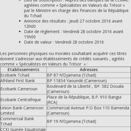
agréées comme « Spécialistes en Valeurs du Trésor »
par le Ministre en charge des Finances de la République
du Tchad
Annonce des résultats : Jeudi 27 octobre 2016 avant
12h00
Date de règlement : Vendredi 28 octobre 2016 avant
15h00
Date de valeur : Vendredi 28 octobre 2016
Les personnes physiques ou morales souhaitant acquérir ces titres
doivent s’adresser aux établissements de crédits suivants , agréés
comme « Spécialistes en Valeurs du Trésor » :
Etablissements
Adresses
Ecobank Tchad
BP 87 N’Djamena (Tchad)
Afriland First Bank
BP 11834 Yaoundé (Cameroun)
Boulevard de la Liberté , BP. 582 Douala
Ecobank Cameroun
(Cameroun)
Place de la République, B.P. 910 Bangui
Ecobank Centrafrique
(RCA)
Union Bank Cameroon
Commercial Avenue P.O Box 110 Bamenda
Limited
(Cameroun)
Commercial Bank
BP 19 N’Djamena (Tchad)
Tchad
CCEI Guinée Equatoriale