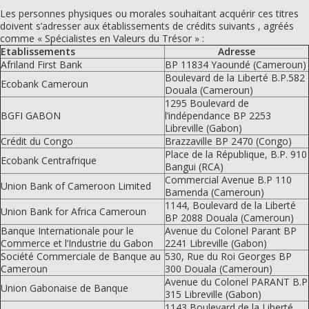
Les personnes physiques ou morales souhaitant acquérir ces titres
doivent s’adresser aux établissements de crédits suivants , agréés
comme « Spécialistes en Valeurs du Trésor » :
Etablissements
Adresse
Afriland First Bank
BP 11834 Yaoundé (Cameroun)
Boulevard de la Liberté B.P.582
Ecobank Cameroun
Douala (Cameroun)
1295 Boulevard de
BGFI GABON
l’indépendance BP 2253
Libreville (Gabon)
Crédit du Congo
Brazzaville BP 2470 (Congo)
Place de la République, B.P. 910
Ecobank Centrafrique
Bangui (RCA)
Commercial Avenue B.P 110
Union Bank of Cameroon Limited
Bamenda (Cameroun)
1144, Boulevard de la Liberté
Union Bank for Africa Cameroun
BP 2088 Douala (Cameroun)
Banque Internationale pour le
Avenue du Colonel Parant BP
Commerce et l’Industrie du Gabon
2241 Libreville (Gabon)
Société Commerciale de Banque au
530, Rue du Roi Georges BP
Cameroun
300 Douala (Cameroun)
Avenue du Colonel PARANT B.P
Union Gabonaise de Banque
315 Libreville (Gabon)
1143 Boulevard de la Liberté