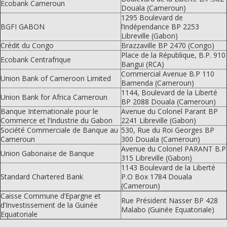
Ecobank Cameroun
Douala (Cameroun)
1295 Boulevard de
BGFI GABON
l’indépendance BP 2253
Libreville (Gabon)
Crédit du Congo
Brazzaville BP 2470 (Congo)
Place de la République, B.P. 910
Ecobank Centrafrique
Bangui (RCA)
Commercial Avenue B.P 110
Union Bank of Cameroon Limited
Bamenda (Cameroun)
1144, Boulevard de la Liberté
Union Bank for Africa Cameroun
BP 2088 Douala (Cameroun)
Banque Internationale pour le
Avenue du Colonel Parant BP
Commerce et l’Industrie du Gabon
2241 Libreville (Gabon)
Société Commerciale de Banque au
530, Rue du Roi Georges BP
Cameroun
300 Douala (Cameroun)
Avenue du Colonel PARANT B.P
Union Gabonaise de Banque
315 Libreville (Gabon)
1143 Boulevard de la Liberté
Standard Chartered Bank
P.O Box 1784 Douala
(Cameroun)
Caisse Commune d’Epargne et
Rue Président Nasser BP 428
d’Investissement de la Guinée
Malabo (Guinée Equatoriale)
Equatoriale