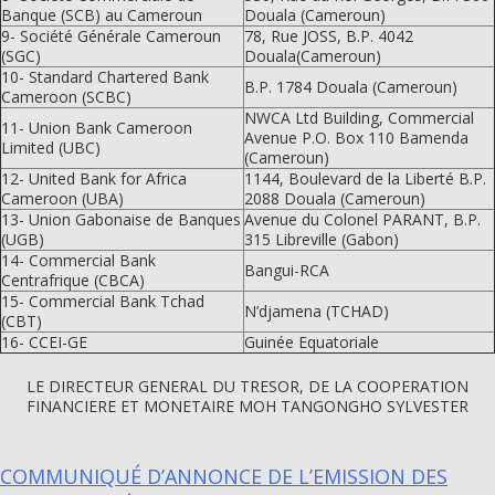
Banque (SCB) au Cameroun
Douala (Cameroun)
9- Société Générale Cameroun
78, Rue JOSS, B.P. 4042
(SGC)
Douala(Cameroun)
10- Standard Chartered Bank
B.P. 1784 Douala (Cameroun)
Cameroon (SCBC)
NWCA Ltd Building, Commercial
11- Union Bank Cameroon
Avenue P.O. Box 110 Bamenda
Limited (UBC)
(Cameroun)
12- United Bank for Africa
1144, Boulevard de la Liberté B.P.
Cameroon (UBA)
2088 Douala (Cameroun)
13- Union Gabonaise de Banques
Avenue du Colonel PARANT, B.P.
(UGB)
315 Libreville (Gabon)
14- Commercial Bank
Bangui-RCA
Centrafrique (CBCA)
15- Commercial Bank Tchad
N’djamena (TCHAD)
(CBT)
16- CCEI-GE
Guinée Equatoriale
LE DIRECTEUR GENERAL DU TRESOR, DE LA COOPERATION
FINANCIERE ET MONETAIRE MOH TANGONGHO SYLVESTER
COMMUNIQUÉ D’ANNONCE DE L’EMISSION DES