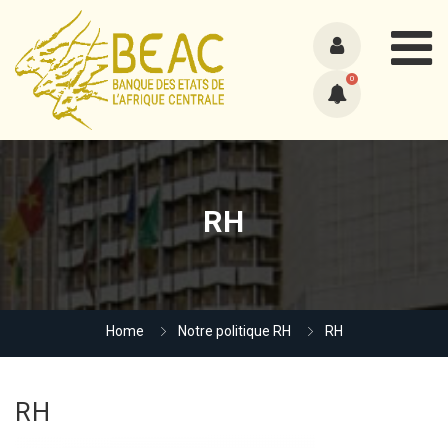
0
RH
Home
Notre politique RH
RH
RH