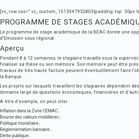
[vc_row css=”.vc_custom_1513347932803{padding-top: 30px !im
PROGRAMME DE STAGES ACADÉMIQU
Le programme de stage académique de la BEAC donne une opport
d’Emission sous régional.
Aperçu
Pendant 8 à 12 semaines, le stagiaire travaille sous la supervis
finaliser sa thèse ou son mémoire. Son mémoire peut être prése
travaux de très haute facture peuvent éventuellement faire l’ob
la Banque.
Les projets sur lesquels travaillent les stagiaires dépendent des 
domaine large de questions économiques, financières et d’autr
A titre d’exemple, on peut citer :
Inflation dans la Zone CEMAC ;
Bourse des valeurs mobilières ;
Politique monétaire ;
Réglementation bancaire ;
Dette publique ;