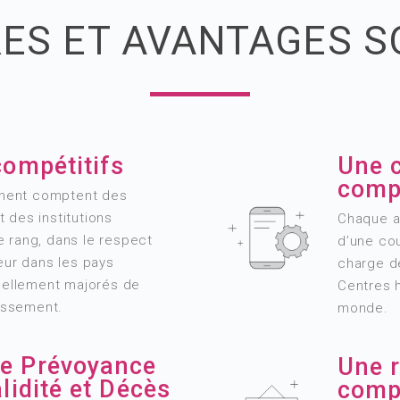
RES ET AVANTAGES S
compétitifs
Une 
comp
ennent comptent des
 des institutions
Chaque ag
 rang, dans le respect
d’une co
eur dans les pays
charge de
tuellement majorés de
Centres h
ressement.
monde.
e Prévoyance
Une r
lidité et Décès
comp