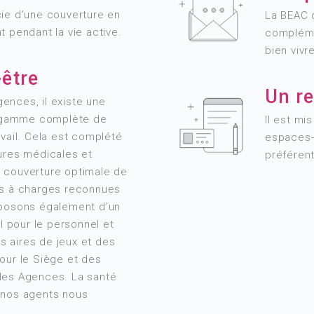
ie d’une couverture en
La BEAC 
 pendant la vie active.
compléme
bien vivre
-être
Un re
ences, il existe une
ne gamme complète de
Il est mi
avail. Cela est complété
espaces-r
ures médicales et
préférent
 couverture optimale de
es à charges reconnues
sposons également d’un
el pour le personnel et
es aires de jeux et des
our le Siège et des
les Agences. La santé
 nos agents nous