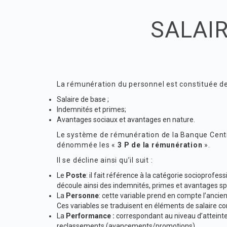
SALAI
La rémunération du personnel est constituée de
Salaire de base ;
Indemnités et primes;
Avantages sociaux et avantages en nature.
Le système de rémunération de la Banque Centra
dénommée les «
3 P de la rémunération
».
Il se décline ainsi qu’il suit :
Le
Poste
: il fait référence à la catégorie socioprofess
découle ainsi des indemnités, primes et avantages spé
La
Personne
: cette variable prend en compte l’ancien
Ces variables se traduisent en éléments de salaire cor
La
Performance :
correspondant au niveau d’atteinte
reclassements (avancements/promotions).