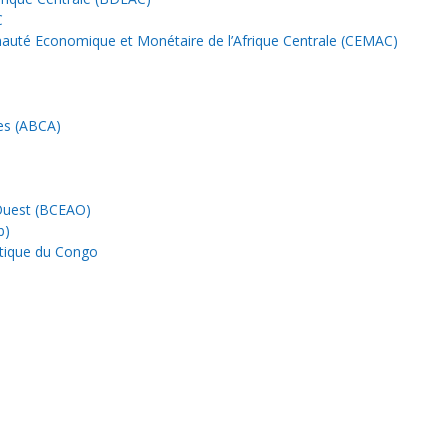
C
uté Economique et Monétaire de l’Afrique Centrale (CEMAC)
nes (ABCA)
’Ouest (BCEAO)
b)
tique du Congo